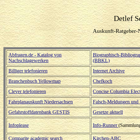
Detlef S
Auskunft-Ratgeber-
Abfragen.de - Katalog von
Biographisch-Bibliogra
Nachschlagewerken
(BBKL)
Billiger telefonieren
Internet Archive
Branchenbuch Yellowmap
Chefkoch
Clever telefonieren
Concise Columbia Elec
Fahrplanauskunft Niedersachsen
Falsch-Meldungen und 
Gefahrstoffdatenbank GESTIS
Gesetze aktuell
Infoplease
Info-Runner
(Sammlung
Comparite academic search
Kirchen-ABC