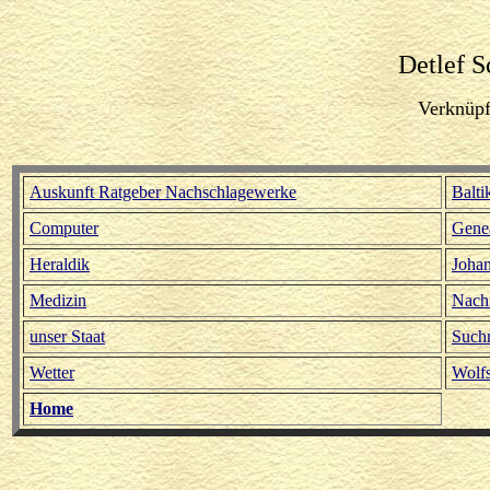
Detlef S
Verknüp
Auskunft Ratgeber Nachschlagewerke
Balt
Computer
Gene
Heraldik
Johan
Medizin
Nachr
unser Staat
Such
Wetter
Wolf
Home