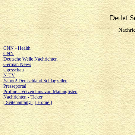
Detlef S
Nachri
CNN - Health
CNN
Deutsche Welle Nachrichten
German News
tagesschau
N-TV
Yahoo! Deutschland Schlagzeilen
Presseportal
Profine - Verzeichnis von Mailinglisten
Nachrichten - Ticker
[ Seitenanfang ]
[ Home ]