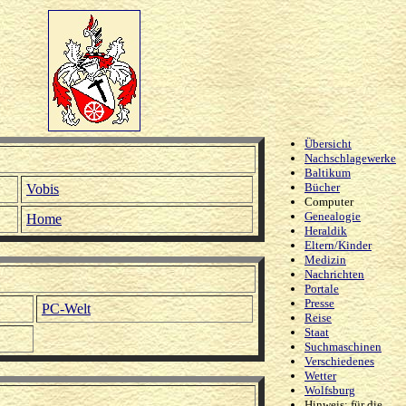
Übersicht
Nachschlagewerke
Baltikum
Bücher
Vobis
Computer
Genealogie
Home
Heraldik
Eltern/Kinder
Medizin
Nachrichten
Portale
Presse
PC-Welt
Reise
Staat
Suchmaschinen
Verschiedenes
Wetter
Wolfsburg
Hinweis: für die