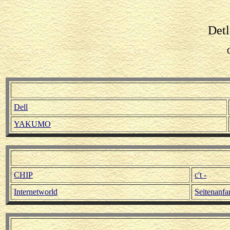
Detl
Dell
YAKUMO
CHIP
c't -
Internetworld
Seitenanfa