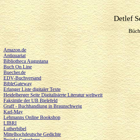
Detlef S
Büch
Amazon.de
Antiquariat
Bibliotheca Augustana
Buch On Line
Buecher.de
EDV-Buchversand
BibleGateway
Erlanger Liste digitaler Texte
Heidelberger Seite Digitalisierte Literatur weltweit
Faksimile der UB Bielefeld
Graff - Buchhandlung in Braunschweig
Karl-May
Lehmanns Online Bookshop
LIBRI
Lutherbibel
Mittelhochdeutsche Gedichte
Projekt Gutenberg